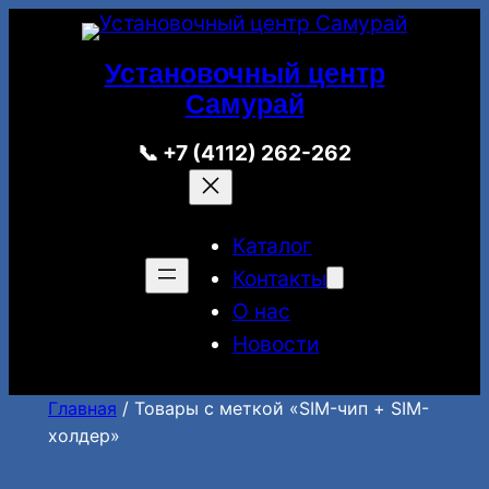
Перейти
к
Установочный центр
содержимому
Самурай
📞 +7 (4112) 262-262
Каталог
Контакты
О нас
Новости
Главная
/ Товары с меткой «SIM-чип + SIM-
холдер»