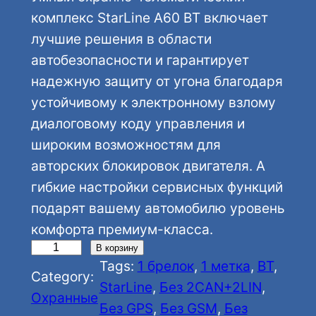
комплекс StarLine А60 BT включает
лучшие решения в области
автобезопасности и гарантирует
надежную защиту от угона благодаря
устойчивому к электронному взлому
диалоговому коду управления и
широким возможностям для
авторских блокировок двигателя. А
гибкие настройки сервисных функций
подарят вашему автомобилю уровень
комфорта премиум-класса.
К
В корзину
Tags:
1 брелок
, 
1 метка
, 
BT
, 
о
Category:
StarLine
, 
Без 2CAN+2LIN
, 
л
Охранные
Без GPS
, 
Без GSM
, 
Без
и