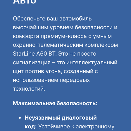
Авто
r
L
Обеспечьте ваш автомобиль
i
высочайшим уровнем безопасности и
n
комфорта премиум-класса с умным
e
охранно-телематическим комплексом
A
StarLine A60 BT. Это не просто
6
сигнализация – это интеллектуальный
0
щит против угона, созданный с
B
использованием передовых
T
технологий.
Максимальная безопасность:
Неуязвимый диалоговый
код:
Устойчивое к электронному