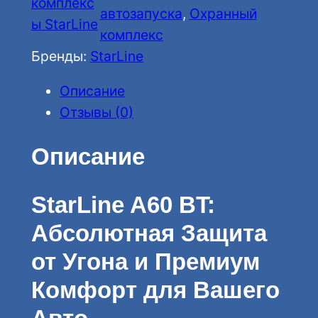
комплекс
автозапуска
, 
Охранный
ч
ы StarLine
комплекс
е
Бренды:
StarLine
с
т
Описание
в
Отзывы (0)
о
т
Описание
о
в
StarLine A60 BT:
а
Абсолютная Защита
р
а
от Угона и Премиум
S
Комфорт для Вашего
t
a