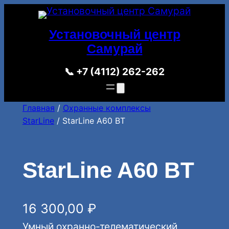
Перейти
к
Установочный центр
содержимому
Самурай
📞 +7 (4112) 262-262
Главная
/
Охранные комплексы
StarLine
/ StarLine A60 BT
StarLine A60 BT
16 300,00
₽
Умный охранно-телематический